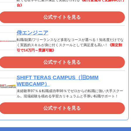
験でも在学中に案件保証で実績が作れる
《給付金適用で受講料8万円
台》
公式サイトを見る
侍エンジニア
転職/副業/フリーランスなど多彩なコースが選べる！知名度だけでな
く実践的スキルが身に付くスクールとして満足度も高い！
《限定割
引で14万円～受講可能》
公式サイトを見る
SHIFT TERAS CAMPUS（旧DMM
WEBCAMP）
未経験率97％＆転職成功率98％でゼロからの転職に強い大手スクー
ル。現場経験を積める学習カリキュラムと手厚い転職サポート！
公式サイトを見る