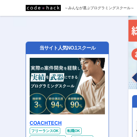
～みんなが選ぶプログラミングスクール～
当サイト人気NO.1スクール
COACHTECH
フリーランスOK
転職OK