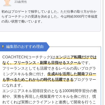
23歳/男性
初めはプロゲートで独学していました。ただ仕事の取り方が分か
らずコーチテックの受講を決めました。今は時給3000円で幸福度
の高い状態で働いています。
編集部のおすすめ理由
COACHTECH(コーチテック)は
エンジニア転職だけでは
なく、フリーランス・副業も目指せるスクール
です。
フリーランスとしても活躍できるレベルの高いプログラ
ミングスキルを身に付け、
生成AIを活用した開発フロー
も学べるためこれからの時代も活躍できる
プログラマー
になれます。
エンジニアスキル習得目安のとなる1000時間学習分の教
材や、実務を再現した模擬案件でスキルを身に付け、慣
れてくれば実際にクライアントと連携して開発を行うこ